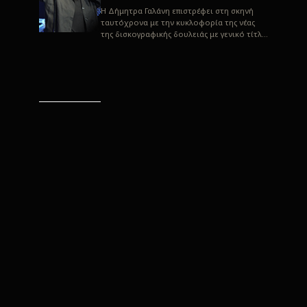
H Δήμητρα Γαλάνη επιστρέφει στη σκηνή
ταυτόχρονα με την κυκλοφορία της νέας
της δισκογραφικής δουλειάς με γενικό τίτλο
“Αλλιώς” σε στίχους του Παρασκε...
“Αλλιώς” / Δήμητρα Γαλάνη
(Στίχοι: Παρασκευάς
Καρασούλος)
Μουσική: Δήμητρα Γαλάνη, Χρυσόστομος
Μουράτογλου, Jun Miyake Πήραμε μια
πρώτη γεύση της δουλειάς τους, μέσα από
την έκδοση πριν από δύο μήνες περί...
Η Δήμητρα Γαλάνη live
“Αλλιώς”
H Δήμητρα Γαλάνη επιστρέφει στη σκηνή