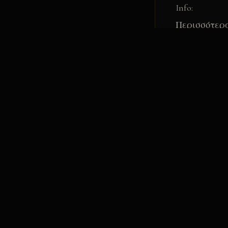
Info:
Περισσότερα
www.galani.gr
Ακολουθείστ
http://www.y
https://www.f
Προβολή & Επ
Αλέξανδρος Σ
Προβολή & Ε
Χαρά Ζούμα
chara@zumac