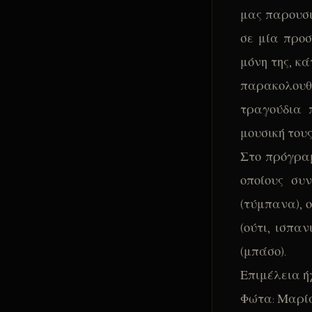
μας παρουσι
σε μία προσ
μόνη της, κ
παρακολου
τραγούδια 
μουσική τους
Στο πρόγραμ
οποίους συ
(τύμπανα), 
(ούτι, ισπα
(μπάσο).
Επιμέλεια ή
Φώτα: Μαρί