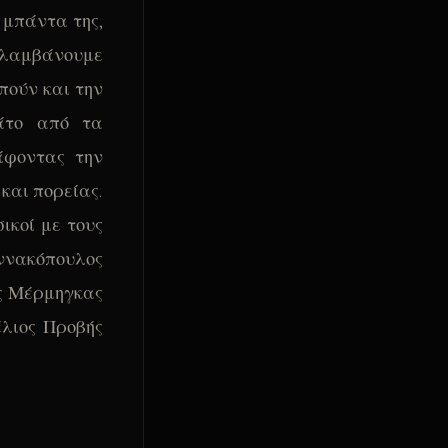
 μπάντα της,
πολαμβάνουμε
πούν και την
άτο από τα
άφοντας την
 και πορείας.
ικοί με τους
ννακόπουλος
ος Μέρμηγκας
έλιος Προβής