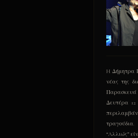
H Δήμητρα Γ
νέας της δι
Παρασκευά 
Δευτέρα 12
περιλαμβάνε
τραγούδια.
“Aλλιώς” είν