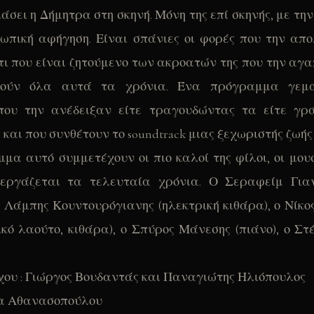
άσει η Δήμητρα στη σκηνή. Μόνη της επί σκηνής, με την
ωπική αφήγηση. Είναι σπάνιες οι φορές που την α
άτι που είναι ζητούμενο των ακροατών της που την αγα
θούν όλα αυτά τα χρόνια. Ένα πρόγραμμα γεμ
που την ανέδειξαν είτε τραγουδώντας τα είτε γρ
 και που συνθέτουν το soundtrack μιας ξεχωριστής ζωής
μα αυτό συμμετέχουν οι πιο καλοί της φίλοι, οι μουσ
νεργάζεται τα τελευταία χρόνια. Ο Σεραφείμ Για
ο Λάμπης Κουντουρόγιανης (ηλεκτρική κιθάρα), ο Νίκ
νικό λαούτο, κιθάρα), ο Σπύρος Μάνεσης (πιάνο), ο Στ
χου : Γιώργος Βουδαντάς και Παναγιώτης Ηλιόπουλος
α Αθανασοπούλου