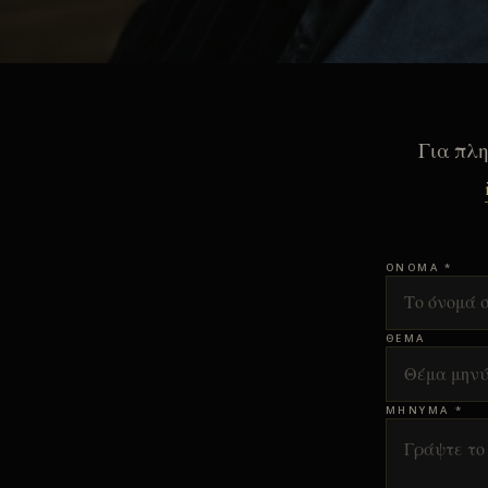
Για πλη
ΌΝΟΜΑ *
ΘΈΜΑ
ΜΉΝΥΜΑ *