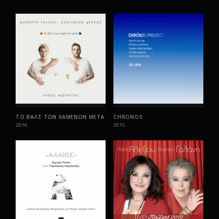
Μια άλλη χώρα
06
Αν
07
Ένα κόκκινο μαντήλι
08
Όταν γελάς
09
Απ’ το μπαλκόνι της
10
Περιουσία
11
Μπορεί - επίλογος
12
ΤΟ ΒΑΛΣ ΤΩΝ ΧΑΜΕΝΩΝ ΜΕΤΑ
CHRONOS
2016
2015