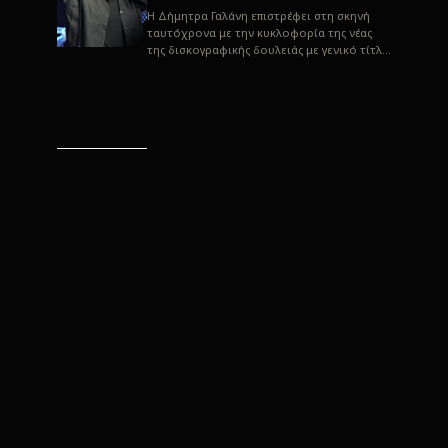
H Δήμητρα Γαλάνη επιστρέφει στη σκηνή
ταυτόχρονα με την κυκλοφορία της νέας
της δισκογραφικής δουλειάς με γενικό τίτλο
“Αλλιώς” σε στίχους του Παρασκε...
“Αλλιώς” / Δήμητρα Γαλάνη
(Στίχοι: Παρασκευάς
Καρασούλος)
Μουσική: Δήμητρα Γαλάνη, Χρυσόστομος
Μουράτογλου, Jun Miyake Πήραμε μια
πρώτη γεύση της δουλειάς τους, μέσα από
την έκδοση πριν από δύο μήνες περί...
Η Δήμητρα Γαλάνη live
“Αλλιώς”
H Δήμητρα Γαλάνη επιστρέφει στη σκηνή