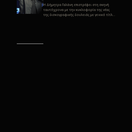
H Δήμητρα Γαλάνη επιστρέφει στη σκηνή
ταυτόχρονα με την κυκλοφορία της νέας
της δισκογραφικής δουλειάς με γενικό τίτλο
“Αλλιώς” σε στίχους του Παρασκε...
“Αλλιώς” / Δήμητρα Γαλάνη
(Στίχοι: Παρασκευάς
Καρασούλος)
Μουσική: Δήμητρα Γαλάνη, Χρυσόστομος
Μουράτογλου, Jun Miyake Πήραμε μια
πρώτη γεύση της δουλειάς τους, μέσα από
την έκδοση πριν από δύο μήνες περί...
Η Δήμητρα Γαλάνη live
“Αλλιώς”
H Δήμητρα Γαλάνη επιστρέφει στη σκηνή