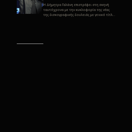
H Δήμητρα Γαλάνη επιστρέφει στη σκηνή
ταυτόχρονα με την κυκλοφορία της νέας
της δισκογραφικής δουλειάς με γενικό τίτλο
“Αλλιώς” σε στίχους του Παρασκε...
“Αλλιώς” / Δήμητρα Γαλάνη
(Στίχοι: Παρασκευάς
Καρασούλος)
Μουσική: Δήμητρα Γαλάνη, Χρυσόστομος
Μουράτογλου, Jun Miyake Πήραμε μια
πρώτη γεύση της δουλειάς τους, μέσα από
την έκδοση πριν από δύο μήνες περί...
Η Δήμητρα Γαλάνη live
“Αλλιώς”
H Δήμητρα Γαλάνη επιστρέφει στη σκηνή