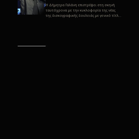
H Δήμητρα Γαλάνη επιστρέφει στη σκηνή
ταυτόχρονα με την κυκλοφορία της νέας
της δισκογραφικής δουλειάς με γενικό τίτλο
“Αλλιώς” σε στίχους του Παρασκε...
“Αλλιώς” / Δήμητρα Γαλάνη
(Στίχοι: Παρασκευάς
Καρασούλος)
Μουσική: Δήμητρα Γαλάνη, Χρυσόστομος
Μουράτογλου, Jun Miyake Πήραμε μια
πρώτη γεύση της δουλειάς τους, μέσα από
την έκδοση πριν από δύο μήνες περί...
Η Δήμητρα Γαλάνη live
“Αλλιώς”
H Δήμητρα Γαλάνη επιστρέφει στη σκηνή