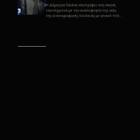
H Δήμητρα Γαλάνη επιστρέφει στη σκηνή
ταυτόχρονα με την κυκλοφορία της νέας
της δισκογραφικής δουλειάς με γενικό τίτλο
“Αλλιώς” σε στίχους του Παρασκε...
“Αλλιώς” / Δήμητρα Γαλάνη
(Στίχοι: Παρασκευάς
Καρασούλος)
Μουσική: Δήμητρα Γαλάνη, Χρυσόστομος
Μουράτογλου, Jun Miyake Πήραμε μια
πρώτη γεύση της δουλειάς τους, μέσα από
την έκδοση πριν από δύο μήνες περί...
Η Δήμητρα Γαλάνη live
“Αλλιώς”
H Δήμητρα Γαλάνη επιστρέφει στη σκηνή