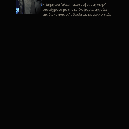
H Δήμητρα Γαλάνη επιστρέφει στη σκηνή
ταυτόχρονα με την κυκλοφορία της νέας
της δισκογραφικής δουλειάς με γενικό τίτλο
“Αλλιώς” σε στίχους του Παρασκε...
“Αλλιώς” / Δήμητρα Γαλάνη
(Στίχοι: Παρασκευάς
Καρασούλος)
Μουσική: Δήμητρα Γαλάνη, Χρυσόστομος
Μουράτογλου, Jun Miyake Πήραμε μια
πρώτη γεύση της δουλειάς τους, μέσα από
την έκδοση πριν από δύο μήνες περί...
Η Δήμητρα Γαλάνη live
“Αλλιώς”
H Δήμητρα Γαλάνη επιστρέφει στη σκηνή