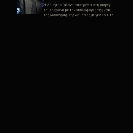
H Δήμητρα Γαλάνη επιστρέφει στη σκηνή
ταυτόχρονα με την κυκλοφορία της νέας
της δισκογραφικής δουλειάς με γενικό τίτλο
“Αλλιώς” σε στίχους του Παρασκε...
“Αλλιώς” / Δήμητρα Γαλάνη
(Στίχοι: Παρασκευάς
Καρασούλος)
Μουσική: Δήμητρα Γαλάνη, Χρυσόστομος
Μουράτογλου, Jun Miyake Πήραμε μια
πρώτη γεύση της δουλειάς τους, μέσα από
την έκδοση πριν από δύο μήνες περί...
Η Δήμητρα Γαλάνη live
“Αλλιώς”
H Δήμητρα Γαλάνη επιστρέφει στη σκηνή