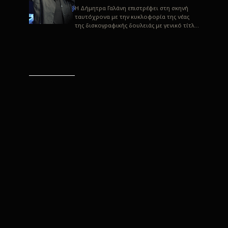
H Δήμητρα Γαλάνη επιστρέφει στη σκηνή
ταυτόχρονα με την κυκλοφορία της νέας
της δισκογραφικής δουλειάς με γενικό τίτλο
“Αλλιώς” σε στίχους του Παρασκε...
“Αλλιώς” / Δήμητρα Γαλάνη
(Στίχοι: Παρασκευάς
Καρασούλος)
Μουσική: Δήμητρα Γαλάνη, Χρυσόστομος
Μουράτογλου, Jun Miyake Πήραμε μια
πρώτη γεύση της δουλειάς τους, μέσα από
την έκδοση πριν από δύο μήνες περί...
Η Δήμητρα Γαλάνη live
“Αλλιώς”
H Δήμητρα Γαλάνη επιστρέφει στη σκηνή