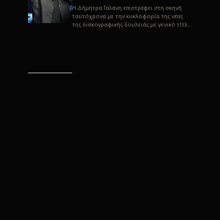
H Δήμητρα Γαλάνη επιστρέφει στη σκηνή
ταυτόχρονα με την κυκλοφορία της νέας
της δισκογραφικής δουλειάς με γενικό τίτλο
“Αλλιώς” σε στίχους του Παρασκε...
“Αλλιώς” / Δήμητρα Γαλάνη
(Στίχοι: Παρασκευάς
Καρασούλος)
Μουσική: Δήμητρα Γαλάνη, Χρυσόστομος
Μουράτογλου, Jun Miyake Πήραμε μια
πρώτη γεύση της δουλειάς τους, μέσα από
την έκδοση πριν από δύο μήνες περί...
Η Δήμητρα Γαλάνη live
“Αλλιώς”
H Δήμητρα Γαλάνη επιστρέφει στη σκηνή