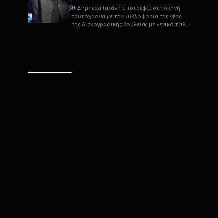
H Δήμητρα Γαλάνη επιστρέφει στη σκηνή
ταυτόχρονα με την κυκλοφορία της νέας
της δισκογραφικής δουλειάς με γενικό τίτλο
“Αλλιώς” σε στίχους του Παρασκε...
“Αλλιώς” / Δήμητρα Γαλάνη
(Στίχοι: Παρασκευάς
Καρασούλος)
Μουσική: Δήμητρα Γαλάνη, Χρυσόστομος
Μουράτογλου, Jun Miyake Πήραμε μια
πρώτη γεύση της δουλειάς τους, μέσα από
την έκδοση πριν από δύο μήνες περί...
Η Δήμητρα Γαλάνη live
“Αλλιώς”
H Δήμητρα Γαλάνη επιστρέφει στη σκηνή