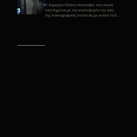
H Δήμητρα Γαλάνη επιστρέφει στη σκηνή
ταυτόχρονα με την κυκλοφορία της νέας
της δισκογραφικής δουλειάς με γενικό τίτλο
“Αλλιώς” σε στίχους του Παρασκε...
“Αλλιώς” / Δήμητρα Γαλάνη
(Στίχοι: Παρασκευάς
Καρασούλος)
Μουσική: Δήμητρα Γαλάνη, Χρυσόστομος
Μουράτογλου, Jun Miyake Πήραμε μια
πρώτη γεύση της δουλειάς τους, μέσα από
την έκδοση πριν από δύο μήνες περί...
Η Δήμητρα Γαλάνη live
“Αλλιώς”
H Δήμητρα Γαλάνη επιστρέφει στη σκηνή