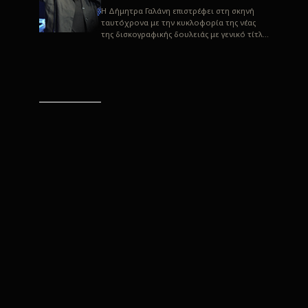
H Δήμητρα Γαλάνη επιστρέφει στη σκηνή
ταυτόχρονα με την κυκλοφορία της νέας
της δισκογραφικής δουλειάς με γενικό τίτλο
“Αλλιώς” σε στίχους του Παρασκε...
“Αλλιώς” / Δήμητρα Γαλάνη
(Στίχοι: Παρασκευάς
Καρασούλος)
Μουσική: Δήμητρα Γαλάνη, Χρυσόστομος
Μουράτογλου, Jun Miyake Πήραμε μια
πρώτη γεύση της δουλειάς τους, μέσα από
την έκδοση πριν από δύο μήνες περί...
Η Δήμητρα Γαλάνη live
“Αλλιώς”
H Δήμητρα Γαλάνη επιστρέφει στη σκηνή