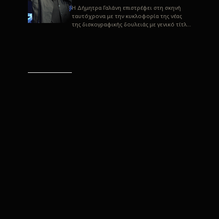
H Δήμητρα Γαλάνη επιστρέφει στη σκηνή
ταυτόχρονα με την κυκλοφορία της νέας
της δισκογραφικής δουλειάς με γενικό τίτλο
“Αλλιώς” σε στίχους του Παρασκε...
“Αλλιώς” / Δήμητρα Γαλάνη
(Στίχοι: Παρασκευάς
Καρασούλος)
Μουσική: Δήμητρα Γαλάνη, Χρυσόστομος
Μουράτογλου, Jun Miyake Πήραμε μια
πρώτη γεύση της δουλειάς τους, μέσα από
την έκδοση πριν από δύο μήνες περί...
Η Δήμητρα Γαλάνη live
“Αλλιώς”
H Δήμητρα Γαλάνη επιστρέφει στη σκηνή