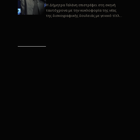
H Δήμητρα Γαλάνη επιστρέφει στη σκηνή
ταυτόχρονα με την κυκλοφορία της νέας
της δισκογραφικής δουλειάς με γενικό τίτλο
“Αλλιώς” σε στίχους του Παρασκε...
“Αλλιώς” / Δήμητρα Γαλάνη
(Στίχοι: Παρασκευάς
Καρασούλος)
Μουσική: Δήμητρα Γαλάνη, Χρυσόστομος
Μουράτογλου, Jun Miyake Πήραμε μια
πρώτη γεύση της δουλειάς τους, μέσα από
την έκδοση πριν από δύο μήνες περί...
Η Δήμητρα Γαλάνη live
“Αλλιώς”
H Δήμητρα Γαλάνη επιστρέφει στη σκηνή