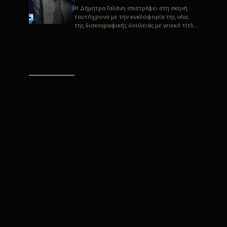
H Δήμητρα Γαλάνη επιστρέφει στη σκηνή
ταυτόχρονα με την κυκλοφορία της νέας
της δισκογραφικής δουλειάς με γενικό τίτλο
“Αλλιώς” σε στίχους του Παρασκε...
“Αλλιώς” / Δήμητρα Γαλάνη
(Στίχοι: Παρασκευάς
Καρασούλος)
Μουσική: Δήμητρα Γαλάνη, Χρυσόστομος
Μουράτογλου, Jun Miyake Πήραμε μια
πρώτη γεύση της δουλειάς τους, μέσα από
την έκδοση πριν από δύο μήνες περί...
Η Δήμητρα Γαλάνη live
“Αλλιώς”
H Δήμητρα Γαλάνη επιστρέφει στη σκηνή